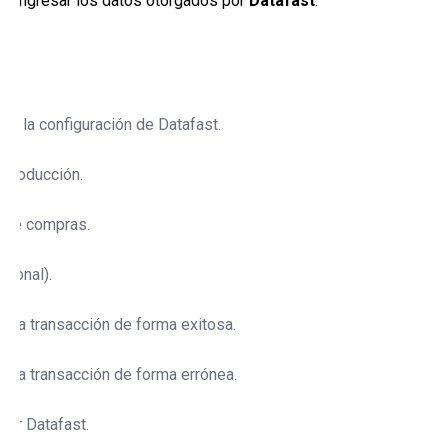
ingresar los datos otorgados por
Datafast
:
sde la configuración de Datafast.
 producción.
o de compras.
cional).
r la transacción de forma exitosa.
r la transacción de forma errónea.
por Datafast.