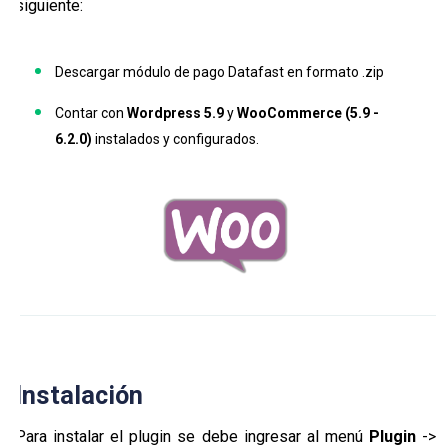
siguiente:
Preguntas
Frecuentes
Descargar módulo de pago Datafast en formato .zip
Change
Log
Contar con
Wordpress 5.9
y
WooCommerce (5.9 -
6.2.0)
instalados y configurados.
Instalación
Para instalar el plugin se debe ingresar al menú
Plugin
->