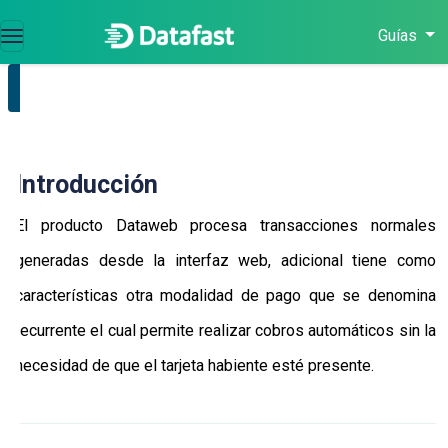
Guías
NAVEGACIÓN
Introducción
Introducción
Responsabilidades
El producto Dataweb procesa transacciones normales
Anulaciones
generadas desde la interfaz web, adicional tiene como
Tokenización
características otra modalidad de pago que se denomina
recurrente el cual permite realizar cobros automáticos sin la
Pago
Recurrente
necesidad de que el tarjeta habiente esté presente.
Preguntas
Frecuentes