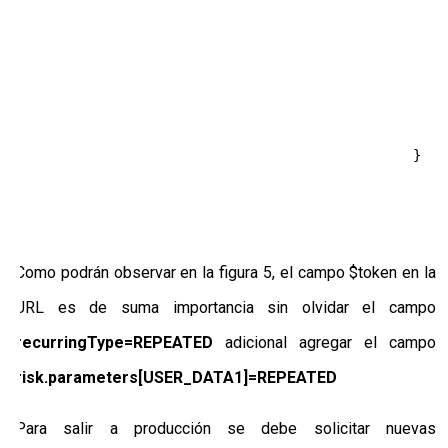
                                                    
                                                    $
                                                    i
                                                     
                                                    }
                                                    c
                                                    r
                                                }

Como podrán observar en la figura 5, el campo $token en la
URL es de suma importancia sin olvidar el campo
recurringType=REPEATED
adicional agregar el campo
risk.parameters[USER_DATA1]=REPEATED
Para salir a producción se debe solicitar nuevas