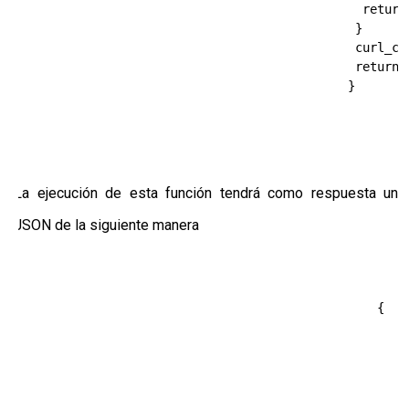
                                              return 
                                             } 

                                             curl_clo
                                             return $
                                            } 

La ejecución de esta función tendrá como respuesta un
JSON de la siguiente manera
                                                {

                                                    
                                                    "
                                                    "
                                                    "
                                                    