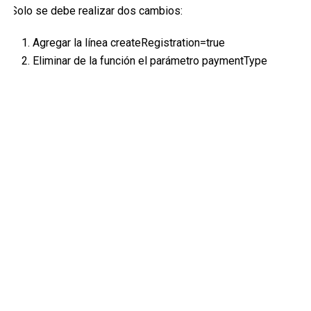
Solo se debe realizar dos cambios:
Agregar la línea createRegistration=true
Eliminar de la función el parámetro paymentType
                                                    
                                                    $
                                                     
                                                     
                                                    
                                                    
                                                    
                                                    
                                                     
                                                    