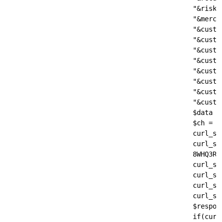
                                             "&risk.
                                             "&merch
                                             "&custo
                                             "&custo
                                             "&custo
                                             "&custo
                                             "&custo
                                             "&custo
                                             "&custo
                                             "&custo
                                             $data .=
                                             $ch = cu
                                             curl_set
                                             curl_se
                                             8WHQ3RjI
                                             curl_set
                                             curl_se
                                             curl_se
                                             curl_se
                                             $respons
                                             if(curl_