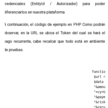
credenciales (EntityId / Autorizador) para poder
diferenciarlos en nuestra plataforma.
A continuación, el código de ejemplo en PHP. Como podrán
observar, en la URL se ubica el Token del cual se hará el
pago recurrente, cabe recalcar que todo está en ambiente
de pruebas.
                                            function 
                                             $url = 
                                             $data =
                                             "&amount
                                             "¤cy=USD
                                             "&paymen
                                             "&risk.
                                             "&recurr